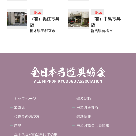
- 販売
- 販売
（有）堀江弓具
（有）中島弓具
店
店
栃木県宇都宮市
群馬県前橋市
トップページ
普及活動
加盟店
弓道具を知る
弓道具の選び方
最新情報
歴史
弓道具協会会員情報
ユネスコ登録に向けての取