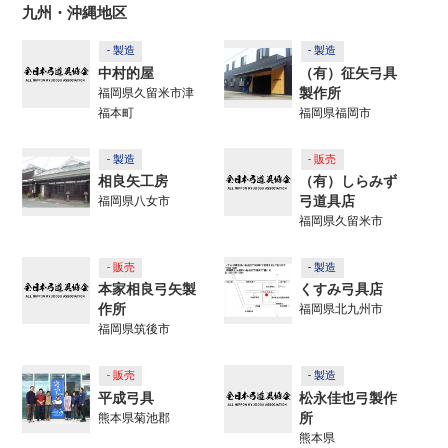
九州・沖縄地区
- 製造
- 製造
中村的屋
（有）征矢弓具
製作所
福岡県久留米市津
福本町
福岡県福岡市
- 製造
- 販売
相良矢工房
（有）しらみず
弓道具店
福岡県八女市
福岡県久留米市
- 販売
- 製造
本家相良弓矢製
くすみ弓具店
作所
福岡県北九州市
福岡県筑後市
- 販売
- 製造
平成弓具
松永佳也弓製作
所
熊本県菊池郡
熊本県