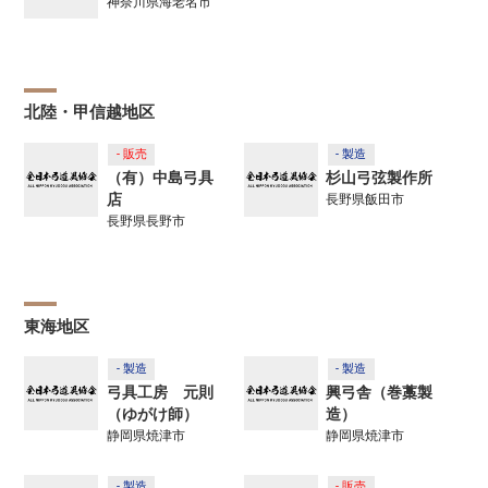
神奈川県海老名市
北陸・甲信越地区
- 販売
- 製造
（有）中島弓具
杉山弓弦製作所
店
長野県飯田市
長野県長野市
東海地区
- 製造
- 製造
弓具工房 元則
興弓舎（巻藁製
（ゆがけ師）
造）
静岡県焼津市
静岡県焼津市
- 製造
- 販売