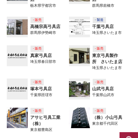
栃木県宇都宮市
群馬県前橋市
- 販売
- 製造
高橋宗高弓具店
千葉弓具店
群馬県伊勢崎市
埼玉県さいたま市
- 販売
- 販売
真家弓具店
東京弓具製作
所 さいたま店
埼玉県春日部市
埼玉県さいたま市
- 販売
- 販売
塚本弓具店
山武弓具店
千葉県匝瑳市
千葉県山武市
- 販売
- 販売
アサヒ弓具工業
（株）小山弓具
（株）
東京都千代田区
東京都豊島区