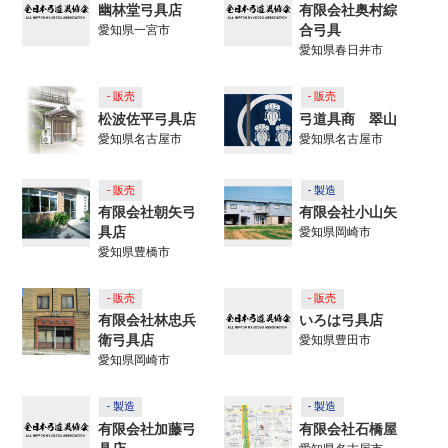
幽林堂弓具店
有限会社奥村綜
合弓具
愛知県一宮市
愛知県春日井市
- 販売
- 販売
松波佐平弓具店
弓道具商 翠山
愛知県名古屋市
愛知県名古屋市
- 販売
- 製造
有限会社朝矢弓
有限会社小山矢
具店
愛知県岡崎市
愛知県豊橋市
- 販売
- 販売
有限会社林忠兵
いろは弓具店
衛弓具店
愛知県豊田市
愛知県岡崎市
- 製造
- 製造
有限会社加藤弓
有限会社石橋屋