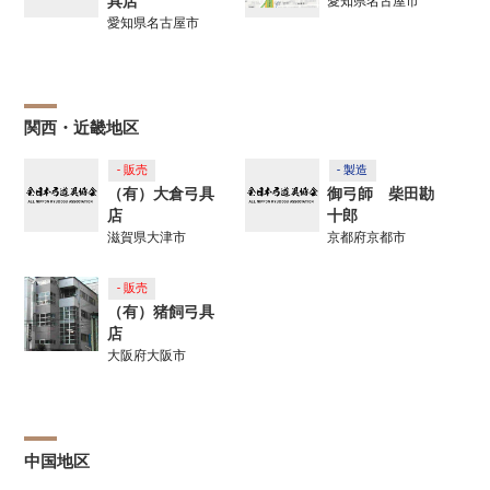
具店
愛知県名古屋市
愛知県名古屋市
関西・近畿地区
- 販売
- 製造
（有）大倉弓具
御弓師 柴田勘
店
十郎
滋賀県大津市
京都府京都市
- 販売
（有）猪飼弓具
店
大阪府大阪市
中国地区