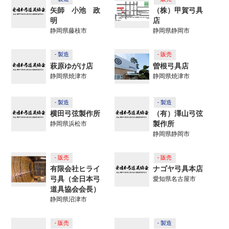
矢師 小池 政
（株）甲賀弓具
明
店
静岡県藤枝市
静岡県静岡市
- 製造
- 販売
萩原ゆがけ店
曽根弓具店
静岡県焼津市
静岡県焼津市
- 製造
- 製造
横田弓弦製作所
（有）澤山弓弦
製作所
静岡県浜松市
静岡県静岡市
- 販売
- 販売
有限会社ヒライ
ナゴヤ弓具本店
弓具（全日本弓
愛知県名古屋市
道具協会会長）
静岡県沼津市
- 販売
- 製造