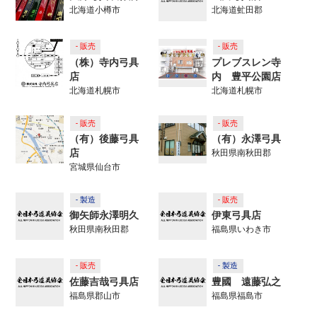
北海道小樽市
北海道虻田郡
- 販売
- 販売
（株）寺内弓具
プレブスレン寺
店
内 豊平公園店
北海道札幌市
北海道札幌市
- 販売
- 販売
（有）後藤弓具
（有）永澤弓具
店
秋田県南秋田郡
宮城県仙台市
- 製造
- 販売
御矢師永澤明久
伊東弓具店
秋田県南秋田郡
福島県いわき市
- 販売
- 製造
佐藤吉哉弓具店
豊國 遠藤弘之
福島県郡山市
福島県福島市