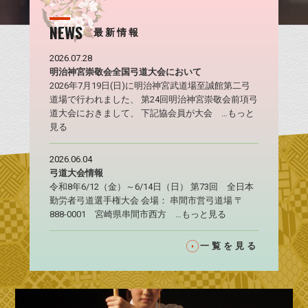
NEWS
最新情報
2026.07.28
明治神宮崇敬会全国弓道大会において
2026年7月19日(日)に明治神宮武道場至誠館第二弓
道場で行われました、 第24回明治神宮崇敬会前項弓
道大会におきまして、 下記協会員が大会 …もっと
見る
2026.06.04
弓道大会情報
令和8年6/12（金）～6/14日（日） 第73回 全日本
勤労者弓道選手権大会 会場： 串間市営弓道場 〒
888-0001 宮崎県串間市西方 …もっと見る
一覧を見る