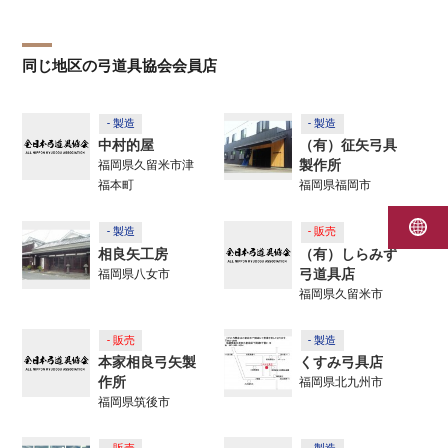
同じ地区の弓道具協会会員店
- 製造
- 製造
中村的屋
（有）征矢弓具
製作所
福岡県久留米市津
福本町
福岡県福岡市
- 製造
- 販売
相良矢工房
（有）しらみず
弓道具店
福岡県八女市
福岡県久留米市
- 販売
- 製造
本家相良弓矢製
くすみ弓具店
作所
福岡県北九州市
福岡県筑後市