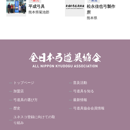
- 販売
- 製造
平成弓具
松永佳也弓製作
所
熊本県菊池郡
熊本県
トップページ
普及活動
加盟店
弓道具を知る
弓道具の選び方
最新情報
歴史
弓道具協会会員情報
ユネスコ登録に向けての取
り組み