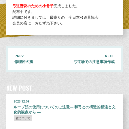
弓道普及のための小冊子
完成しました。
配布中です。
詳細に付きましては 最寄りの 全日本弓道具協会
会員の店に おたずね下さい。
PREV.
NEXT.
修理所の旗
弓道場での注意事項作成
NEW POST
2025.12.09
ループ弦の使用についてのご注意― 和弓との構造的相違と文
化的観点から ―
弦について