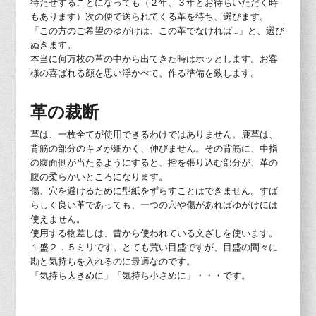
待たせすることになっても（２年、３年とお待ちいただく時
もあります）次の便で送られてくる革を待ち、選びます。
「この方のご希望のゆがけは、この革でなければ…」と、選び
ぬきます。
本当に何万枚の革の中から出てきた時はホッとします。お客
様の喜ばれる顔を思い浮かべて、作る準備を致します。
革の裁断
革は、一枚全てが使用できるわけではありません。鹿革は、
背筋の部分のキメが細かく、伸びません。その背筋に、中指
の腹面側が当たるようにすると、控を張り込む部分が、革の
腹の柔らかいところになります。
傷、穴を避けるために型紙をずらすことはできません。すば
らしく良い革であっても、一つの穴や傷があればゆがけには
使えません。
使用する物差しは、昔から使われている文ざしを使います。
１盛２．５ミリです。とても荒い目盛ですが、目盛の間々に
勘と気持ちを入れるのに最適なのです。
「気持ち大きめに」「気持ち小さめに」・・・です。