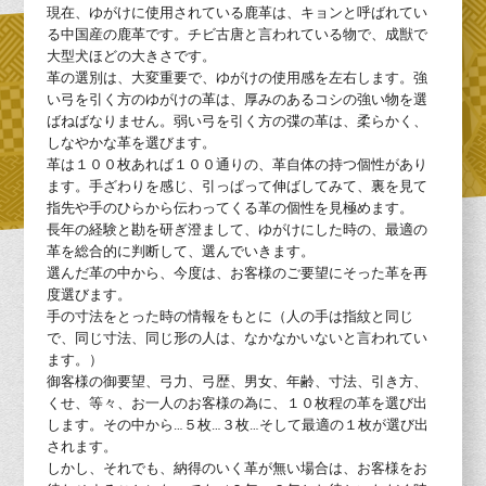
現在、ゆがけに使用されている鹿革は、キョンと呼ばれてい
る中国産の鹿革です。チビ古唐と言われている物で、成獣で
大型犬ほどの大きさです。
革の選別は、大変重要で、ゆがけの使用感を左右します。強
い弓を引く方のゆがけの革は、厚みのあるコシの強い物を選
ばねばなりません。弱い弓を引く方の弽の革は、柔らかく、
しなやかな革を選びます。
革は１００枚あれば１００通りの、革自体の持つ個性があり
ます。手ざわりを感じ、引っぱって伸ばしてみて、裏を見て
指先や手のひらから伝わってくる革の個性を見極めます。
長年の経験と勘を研ぎ澄まして、ゆがけにした時の、最適の
革を総合的に判断して、選んでいきます。
選んだ革の中から、今度は、お客様のご要望にそった革を再
度選びます。
手の寸法をとった時の情報をもとに（人の手は指紋と同じ
で、同じ寸法、同じ形の人は、なかなかいないと言われてい
ます。）
御客様の御要望、弓力、弓歴、男女、年齢、寸法、引き方、
くせ、等々、お一人のお客様の為に、１０枚程の革を選び出
します。その中から…５枚…３枚…そして最適の１枚が選び出
されます。
しかし、それでも、納得のいく革が無い場合は、お客様をお